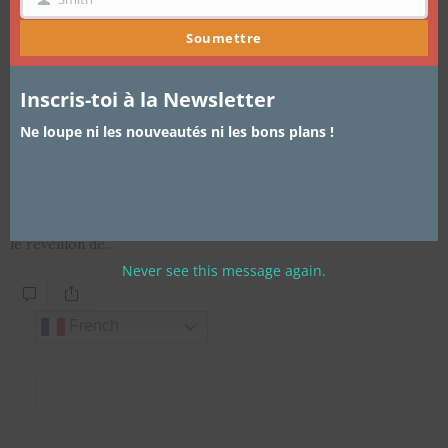
NOM
Soumettre
ARTICLES
,
LIFESTYLE
29 DÉCEMBRE 2017
Inscris-toi à la Newsletter
Astuces – Comment ne pas gâcher
Ne loupe ni les nouveautés ni les bons plans !
son réveillon ou son lendemain de
fête ?
Derniers jours, derniers préparatifs, ça y est, on doit y penser :
le réveillon de…
Never see this message again.
French