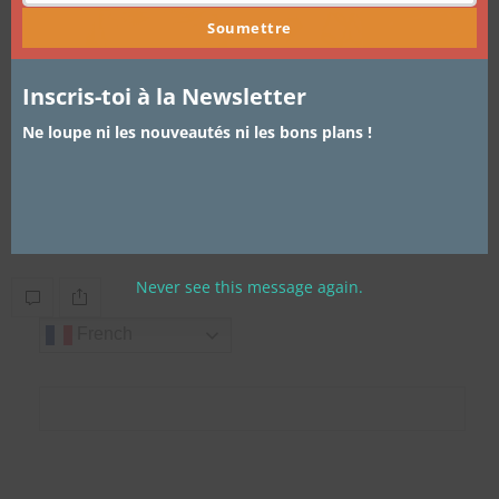
Soumettre
Inscris-toi à la Newsletter
Ne loupe ni les nouveautés ni les bons plans !
ARTICLES
,
FILMS / SÉRIES TV
,
LIFESTYLE
12 JUILLET 2018
Yelo Pèppè : la web série de Maggi
Ça y est déjà 5 épisodes de Yelo Peppe sur la toile ! La web…
Never see this message again.
French