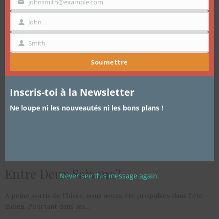
mo
johnsmith@example.com
VOTRE
EMAIL
John
PRÉNOM
Smith
NOM
Soumettre
Inscris-toi à la Newsletter
Ne loupe ni les nouveautés ni les bons plans !
ARTICLES
,
MODE
,
POUR LES HOMMES
22 AVRIL 2018
Mode Homme: Comment S’Habiller
Entre Deux Saisons?
Never see this message again.
A peine sortis de l’hiver, nous avons été propulsés dans l’été
indien. Pourtant dans les…