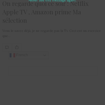
Never see this message again.
On regarde quoi ce soir : Netflix
Apple TV , Amazon prime Ma
sélection
Vous le savez déjà, je ne regarde pas la Tv. Ceci est un exercice
que…
French