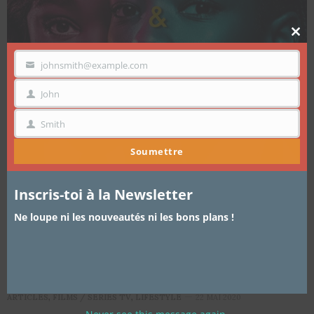
Clo
thi
mo
johnsmith@example.com
VOTRE
EMAIL
John
PRÉNOM
Smith
NOM
Soumettre
Inscris-toi à la Newsletter
Ne loupe ni les nouveautés ni les bons plans !
ARTICLES
,
FILMS / SÉRIES TV
,
LIFESTYLE
22 MAI 2020