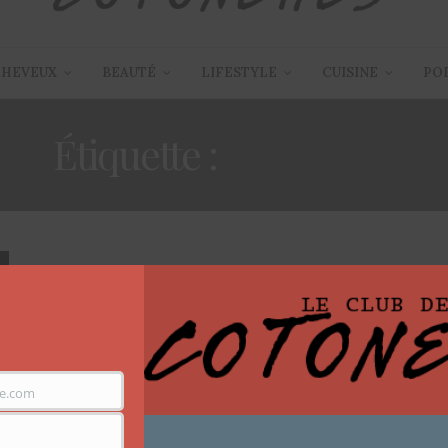
CHEVEUX
BEAUTÉ
LIFESTYLE
CUISINE
PO
Étiquette :
SENTEUR
MODE
,
POUR LES HOMMES
7 FÉVRIER 2017
C aux manettes: Les effluves
masculines.
Je ne sais pas vous mais j’ai un rapport particulier aux
e.com
odeurs surtout chez les…