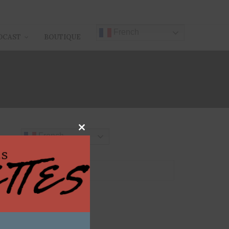
French
DCAST
BOUTIQUE
Close
French
this
module