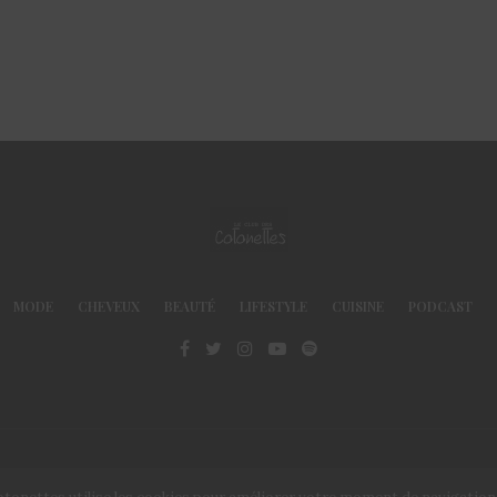
MODE
CHEVEUX
BEAUTÉ
LIFESTYLE
CUISINE
PODCAST
© Le Club des Cotonettes - Copyrights 2013 ©