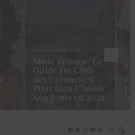
ARTICLES
,
FASHION
,
MODE
Mode Femme: Le
ARTI
Guide Du Club
SECR
é
des Cotonettes
Et
r
Pour Bien Choisir
pa
Son Jeans en 2025
to
oui ça
Coucou les Cotonettes ! Wawww !
Hello
vez
Cela fait tellement longtemps que
momen
j’ai hésité dès la…
j’es
READ MORE →
READ
0