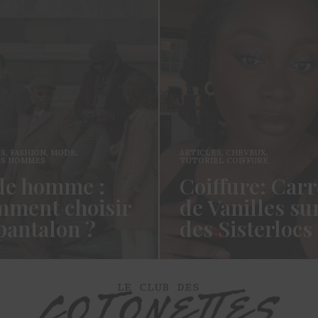
ES
,
FASHION
,
MODE
,
ARTICLES
,
CHEVEUX
,
ES HOMMES
TUTORIEL COIFFURE
e homme :
Coiffure: Carr
ment choisir
de Vanilles su
pantalon ?
des Sisterlocs
es cotonettes, J’espère que
Hello Les Cotonettes, Alors 
lez bien depuis la dernière
fait longtemps, oui vous m’a
’avais promis…
manqué et oui je…
ORE →
READ MORE →