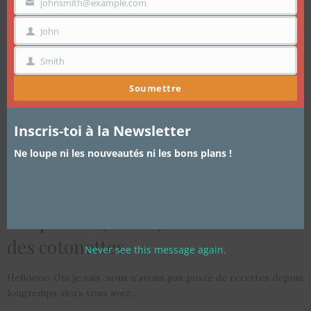
mo
johnsmith@example.com
VOTRE
EMAIL
John
PRÉNOM
Smith
NOM
Soumettre
Inscris-toi à la Newsletter
Ne loupe ni les nouveautés ni les bons plans !
ARTICLES
,
CUISINE
,
JE REÇOIS
21 DÉCEMBRE 2015
Les prunes (safous) farcies du club
des cotonettes
Never see this message again.
Helloooo Oui je sais, nous n’avons pas posté de recettes depuis
longtemps alors vous avez…