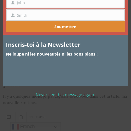
John
PRÉNOM
Smith
NOM
Soumettre
Inscris-toi à la Newsletter
ARTICLES
,
BEAUTÉ
,
SOINS DE VISAGE
15 OCTOBRE 2018
Ne loupe ni les nouveautés ni les bons plans !
Beauté – Sébum, Pores dilatés et
peau mixte. Comment traiter sa
peau ?
Never see this message again.
Il y a quelques mois, je partageais avec vous dans cet article, ma
nouvelle routine…
101 SHARES
French