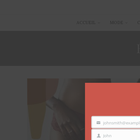
ACCUEIL
MODE
johnsmith@exampl
VOTRE
EMAIL
John
PRÉNOM