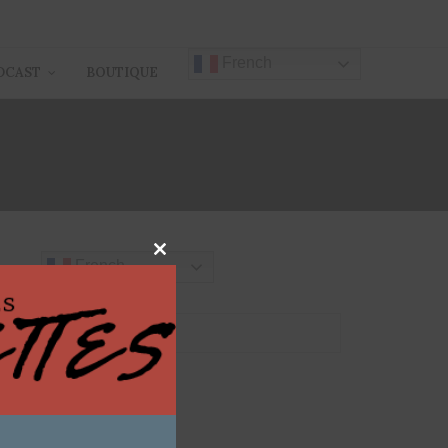
French
DCAST
BOUTIQUE
S
Close
French
this
module