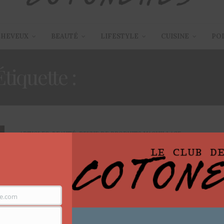
CHEVEUX
BEAUTÉ
LIFESTYLE
CUISINE
PO
Étiquette :
POILS INCARNÉ
ARTICLES
,
BEAUTÉ
,
REVUE DE PRODUITS MAQUILLAGE
28 FÉVRIER 2020
Combattre les poils incarnés:
Le VAJACIAL le soin miracle ?
e.com
Bonjour les Cotonettes, vous savez déjà que je me
porte toujours volontaire pour tester les…