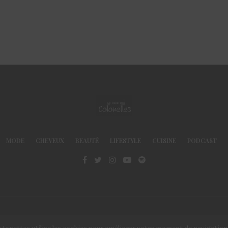
MODE
CHEVEUX
BEAUTÉ
LIFESTYLE
CUISINE
PODCAST
© Le Club des Cotonettes - Copyrights 2013 ©