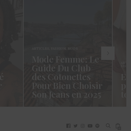
ARTICLES
,
FASHION
,
MODE
Mode Femme: Le
ARTI
Guide Du Club
SECR
é
des Cotonettes
Et
r
Pour Bien Choisir
pa
Son Jeans en 2025
to
oui ça
Coucou les Cotonettes ! Wawww !
Hello
vez
Cela fait tellement longtemps que
momen
j’ai hésité dès la…
j’es
READ MORE →
READ
0