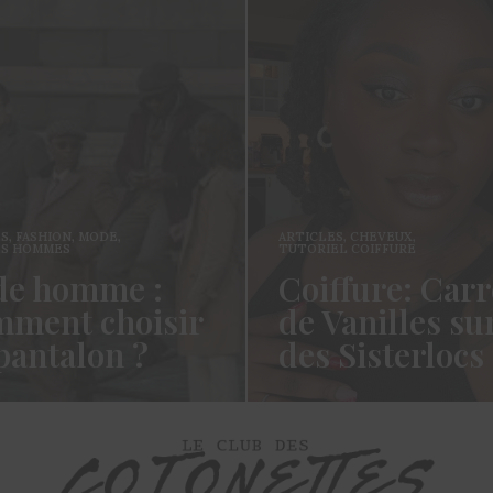
ES
,
FASHION
,
MODE
,
ARTICLES
,
CHEVEUX
,
ES HOMMES
TUTORIEL COIFFURE
e homme :
Coiffure: Carr
ment choisir
de Vanilles su
pantalon ?
des Sisterlocs
es cotonettes, J’espère que
Hello Les Cotonettes, Alors 
lez bien depuis la dernière
fait longtemps, oui vous m’a
’avais promis…
manqué et oui je…
ORE →
READ MORE →