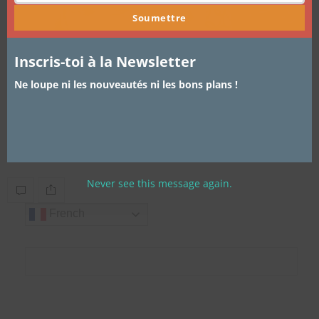
Soumettre
Inscris-toi à la Newsletter
Ne loupe ni les nouveautés ni les bons plans !
ARTICLES
,
FILMS / SÉRIES TV
,
LIFESTYLE
12 JUILLET 2018
Yelo Pèppè : la web série de Maggi
Ça y est déjà 5 épisodes de Yelo Peppe sur la toile ! La web…
Never see this message again.
French