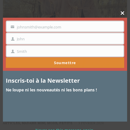
Clo
thi
mo
johnsmith@example.com
VOTRE
EMAIL
John
PRÉNOM
Smith
NOM
Soumettre
Inscris-toi à la Newsletter
Ne loupe ni les nouveautés ni les bons plans !
ARTICLES
,
MADAME MINI
,
MODE
,
PETITE
3 FÉVRIER 2020