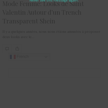
Never see this message again.
Mode Femme: Looks de Saint
Valentin Autour d’un Trench
Transparent Shein
Il y a quelques années, nous nous étions amusées à proposer
deux looks avec le…
French