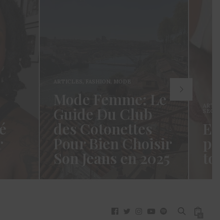
ARTICLES
,
FASHION
,
MODE
Mode Femme: Le
ARTI
Guide Du Club
SECR
é
des Cotonettes
Et
r
Pour Bien Choisir
pa
Son Jeans en 2025
to
oui ça
Coucou les Cotonettes ! Wawww !
Hello
vez
Cela fait tellement longtemps que
momen
j’ai hésité dès la…
j’es
READ MORE →
READ
0