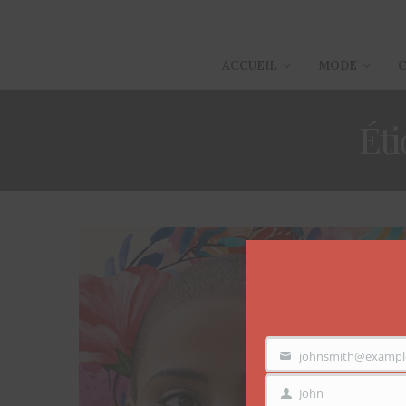
ACCUEIL
MODE
Éti
johnsmith@exampl
VOTRE
EMAIL
John
PRÉNOM