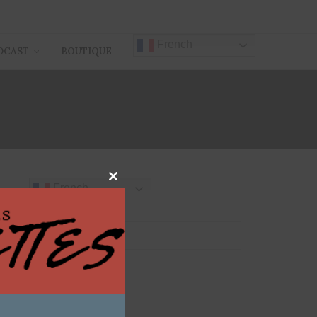
French
DCAST
BOUTIQUE
TER
Close
French
this
module