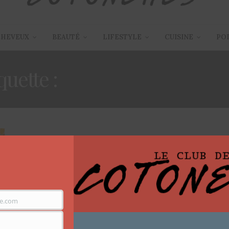
CHEVEUX
BEAUTÉ
LIFESTYLE
CUISINE
PO
quette :
NAPPILY EVER AF
ARTICLES
,
FILMS / SÉRIES TV
,
LIFESTYLE
5 OCTOBRE 2018
e.com
Cinéma – Nappily Ever After de