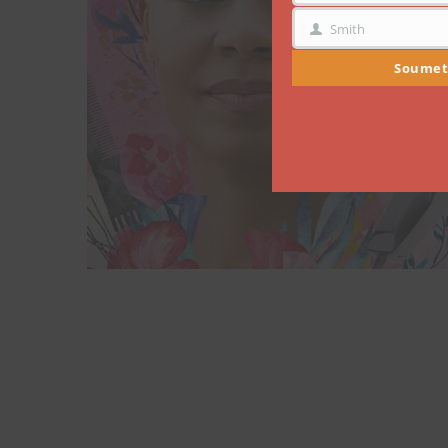
Smith
NOM
Soumet