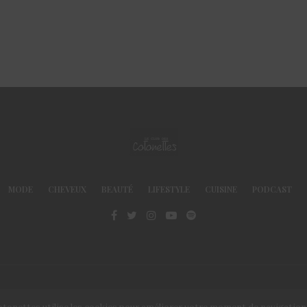
MODE
CHEVEUX
BEAUTÉ
LIFESTYLE
CUISINE
PODCAST
© Le Club des Cotonettes - Copyrights 2013 ©