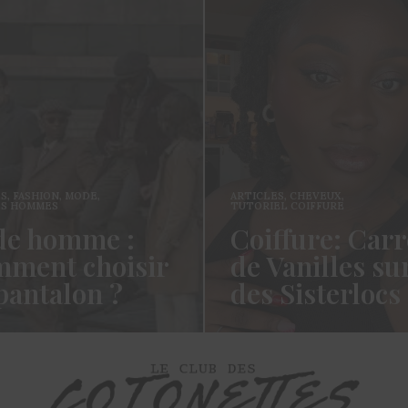
ES
,
FASHION
,
MODE
,
ARTICLES
,
CHEVEUX
,
ES HOMMES
TUTORIEL COIFFURE
e homme :
Coiffure: Carr
ment choisir
de Vanilles su
pantalon ?
des Sisterlocs
es cotonettes, J’espère que
Hello Les Cotonettes, Alors 
lez bien depuis la dernière
fait longtemps, oui vous m’a
’avais promis…
manqué et oui je…
ORE →
READ MORE →