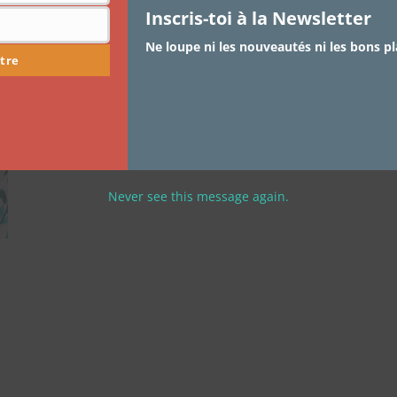
Sanaa Lathan
Inscris-toi à la Newsletter
Ne loupe ni les nouveautés ni les bons pl
Je suis la première à sauter sur les programmes TV
tre
lorsqu’ils parlent de la femme…
6 SHARES
Never see this message again.