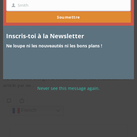
Smith
NOM
Soumettre
Inscris-toi à la Newsletter
BEAUTÉ
24 FÉVRIER 2016
Ne loupe ni les nouveautés ni les bons plans !
Maquillée comme Beyoncé dans l
clip formation
Ok, ladies now lets get in formation … Je vais commencer cet
article par un…
Never see this message again.
French