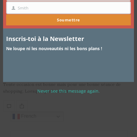
Smith
NOM
Soumettre
Inscris-toi à la Newsletter
ARTICLES
,
MADAME MINI
,
MODE
4 MAI 2018
Mode femme: Looks de Printemps
Ne loupe ni les nouveautés ni les bons plans !
La Redoute par Le club des
Cotonettes
Toute occasion est bonne mais pour une bonne séance de
Never see this message again.
shopping. Lorsque que la saison…
French