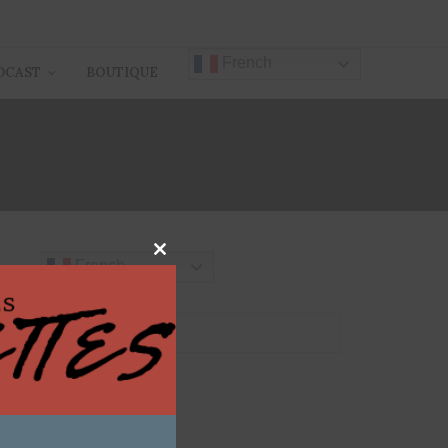
French
DCAST
BOUTIQUE
Close
French
this
module