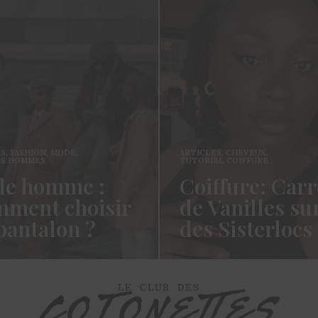
ES
,
FASHION
,
MODE
,
ARTICLES
,
CHEVEUX
,
ES HOMMES
TUTORIEL COIFFURE
e homme :
Coiffure: Carr
ment choisir
de Vanilles su
pantalon ?
des Sisterlocs
es cotonettes, J’espère que
Hello Les Cotonettes, Alors 
lez bien depuis la dernière
fait longtemps, oui vous m’a
’avais promis…
manqué et oui je…
ORE →
READ MORE →