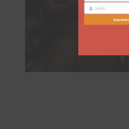
Smith
NOM
Soumet