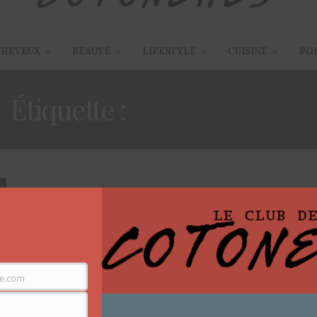
CHEVEUX
BEAUTÉ
LIFESTYLE
CUISINE
PO
Étiquette :
JUNE MACHIA
ARTICLES
,
LIFESTYLE
,
SECRETS DE FEMMES
,
VADROUILLES EN AFRIQUE
10 MARS 2019
e.com
Femmes à Douala – Portraits