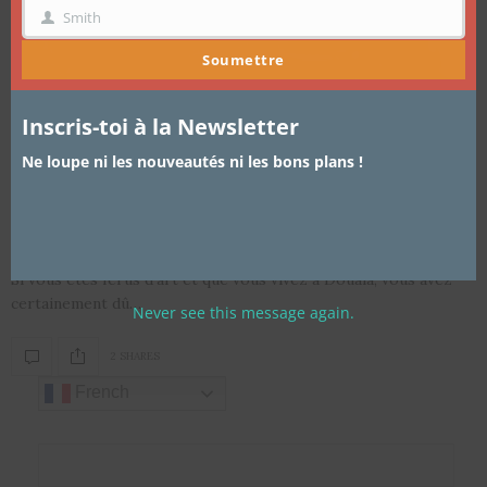
Smith
NOM
Soumettre
Inscris-toi à la Newsletter
ARTICLES
,
LIFESTYLE
,
VADROUILLES EN AFRIQUE
3 JUIN 2019
Ne loupe ni les nouveautés ni les bons plans !
Douala – Retour sur le Street Art
Festival du JJ Quest
Si vous êtes férus d’art et que vous vivez à Douala, vous avez
certainement dû…
Never see this message again.
2 SHARES
French