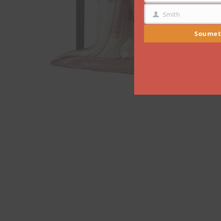
Smith
NOM
Soumet