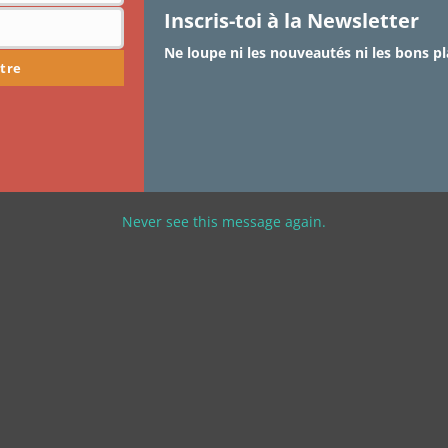
Inscris-toi à la Newsletter
Hello les Cotonettes, J’espère que vous allez bien.
Décembre est là, avec ses lumières, son…
Ne loupe ni les nouveautés ni les bons pl
tre
Never see this message again.