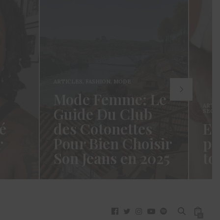
ARTICLES
,
FASHION
,
MODE
Mode Femme: Le
ARTI
Guide Du Club
SECR
é
des Cotonettes
Et
r
Pour Bien Choisir
pa
Son Jeans en 2025
to
oui ça
Coucou les Cotonettes ! Wawww !
Hello
vez
Cela fait tellement longtemps que
momen
j’ai hésité dès la…
j’es
READ MORE →
READ
0