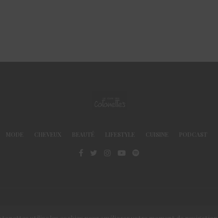
MODE
CHEVEUX
BEAUTÉ
LIFESTYLE
CUISINE
PODCAST
© Le Club des Cotonettes - Copyrights 2013 ©