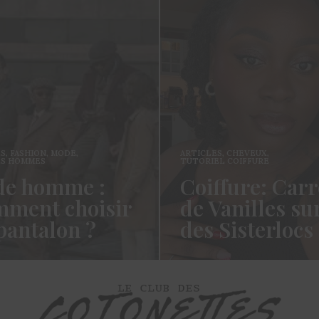
ES
,
FASHION
,
MODE
,
ARTICLES
,
CHEVEUX
,
ES HOMMES
TUTORIEL COIFFURE
e homme :
Coiffure: Carr
ment choisir
de Vanilles su
pantalon ?
des Sisterlocs
es cotonettes, J’espère que
Hello Les Cotonettes, Alors 
lez bien depuis la dernière
fait longtemps, oui vous m’a
’avais promis…
manqué et oui je…
ORE →
READ MORE →