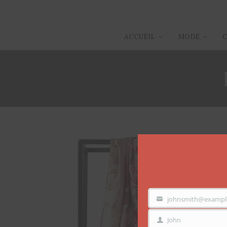
ACCUEIL
MODE
johnsmith@exampl
VOTRE
EMAIL
John
PRÉNOM