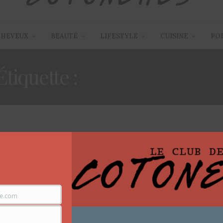
CHEVEUX
BEAUTÉ
LIFESTYLE
CUISINE
PO
Étiquette :
IDÉES CADEAU
ARTICLES
,
LIFESTYLE
6 DÉCEMBRE 2019
[Idées Cadeaux] La petite liste
de cadeaux de Noël à shopper
e.com
en ligne !