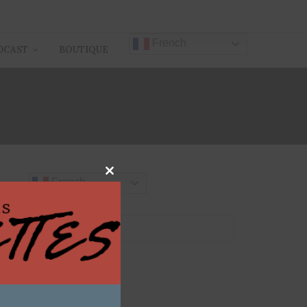
French
DCAST
BOUTIQUE
X
Close
French
this
module