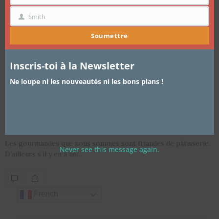
Smith
NOM
Soumettre
Inscris-toi à la Newsletter
Ne loupe ni les nouveautés ni les bons plans !
ARTICLES
,
CUISINE
,
JE REÇOIS
27 JUILLET 2016
Gâteau chocolat blanc blanc et
crème du club des cotonettes
Les gourmandes que nous sommes sont friandes de pâtisserie.
Never see this message again.
D’ailleurs s’il y en a un…
French