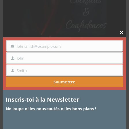
Clo
thi
mo
johnsmith@example.com
VOTRE
EMAIL
John
PRÉNOM
Smith
NOM
Soumettre
Inscris-toi à la Newsletter
COCKTAILS ET CONFIDENCES
,
PODCAST
5 DÉCEMBRE 2018
Ne loupe ni les nouveautés ni les bons plans !
The conversation: parlez-vous
sexualité avec vos parents ou