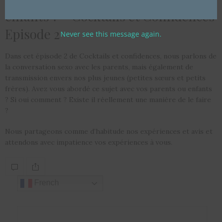
enfants ? – Cocktails et Confidences
Episode 2
Never see this message again.
Dans cet épisode 2 de Cocktails et confidences, nous parlons de
la conversation sexo avec les parents, mais également de
transmission envers nos plus jeunes (petites sœurs et petits
frères). Avez vous abordé ce sujet avec vos parents ou enfants
? Si oui comment ? Existe il réellement une manière de le faire
?
Nous partageons comme d’habitude nos expériences et avis et
attendons avec impatience vos expériences à vous.
French