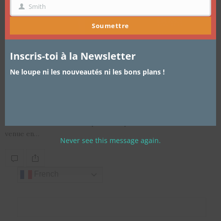
Smith
NOM
Soumettre
Inscris-toi à la Newsletter
ARTICLES
,
LIFESTYLE
16 MARS 2017
Ne loupe ni les nouveautés ni les bons plans !
L’écharpe confisquée ou mon
addiction aux effluves masculines
Hello hello … J’ai entendu parler de parfums de mâles ? Je suis
venue en…
Never see this message again.
French