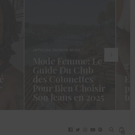
ARTICLES
,
FASHION
,
MODE
Mode Femme: Le
ARTI
Guide Du Club
SECR
é
des Cotonettes
Et
r
Pour Bien Choisir
pa
Son Jeans en 2025
to
oui ça
Coucou les Cotonettes ! Wawww !
Hello
vez
Cela fait tellement longtemps que
momen
j’ai hésité dès la…
j’es
READ MORE →
READ
0