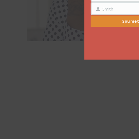
Smith
NOM
Soumet