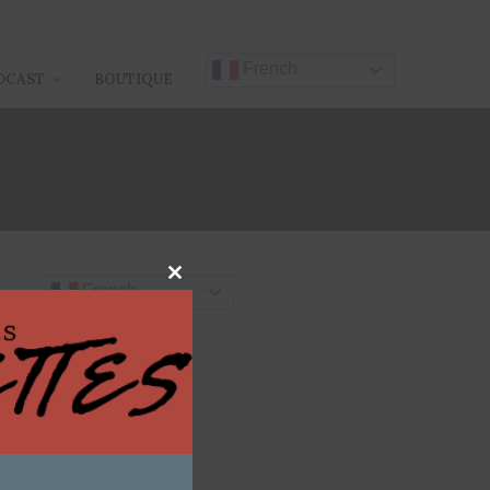
French
DCAST
BOUTIQUE
EUX
Close
French
this
module