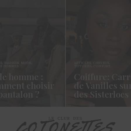
ES
,
FASHION
,
MODE
,
ARTICLES
,
CHEVEUX
,
ES HOMMES
TUTORIEL COIFFURE
e homme :
Coiffure: Carr
ment choisir
de Vanilles su
pantalon ?
des Sisterlocs
es cotonettes, J’espère que
Hello Les Cotonettes, Alors 
lez bien depuis la dernière
fait longtemps, oui vous m’a
’avais promis…
manqué et oui je…
ORE →
READ MORE →