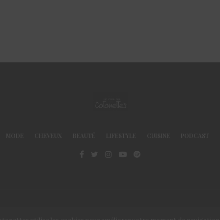
MODE
CHEVEUX
BEAUTÉ
LIFESTYLE
CUISINE
PODCAST
© Le Club des Cotonettes - Copyrights 2013 ©