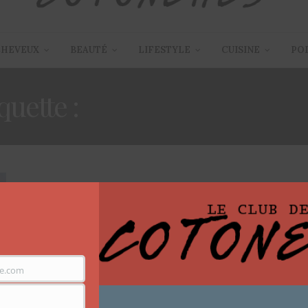
CHEVEUX
BEAUTÉ
LIFESTYLE
CUISINE
PO
quette :
COUPE DE CHEV
ARTICLES
,
CHEVEUX
,
OÙ SE COIFFER
,
TUTORIEL COIFFURE
20 SEPTEMBRE 2019
Cheveux – Nouvelle coiffure
pour un nouveau soi
e.com
« une femme qui se coupe les cheveux est une femme