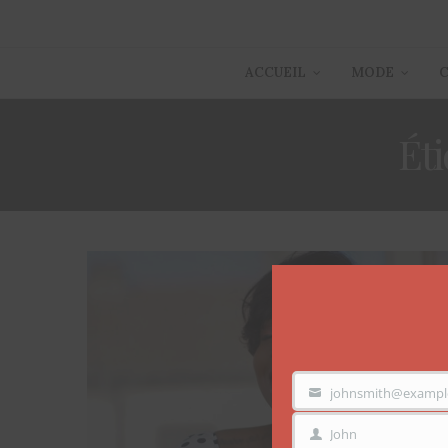
ACCUEIL
MODE
Éti
johnsmith@exampl
VOTRE
EMAIL
John
PRÉNOM