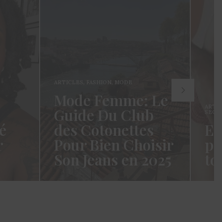
ARTICLES
,
FASHION
,
MODE
Mode Femme: Le
ARTI
Guide Du Club
SECR
é
des Cotonettes
Et
r
Pour Bien Choisir
pa
Son Jeans en 2025
to
oui ça
Coucou les Cotonettes ! Wawww !
Hello
vez
Cela fait tellement longtemps que
momen
j’ai hésité dès la…
j’es
READ MORE →
READ