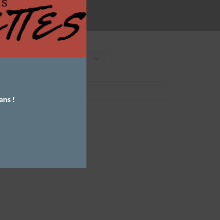
French
ans !