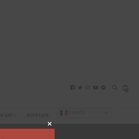
0
French
DCAST
BOUTIQUE
Close
this
module