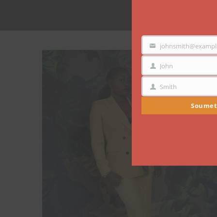
johnsmith@exampl
VOTRE
EMAIL
John
PRÉNOM
Smith
NOM
Soumet