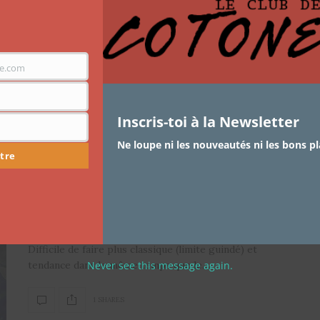
Étiquette :
COSTUME
e.com
Inscris-toi à la Newsletter
Ne loupe ni les nouveautés ni les bons pl
tre
ARTICLES
,
FASHION
,
MODE
3 DÉCEMBRE 2018
Mode Femme: Tailleurs en fête
Difficile de faire plus classique (limite guindé) et
Never see this message again.
tendance dans le même temps que le…
1 SHARES