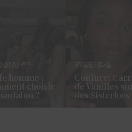
ES
,
FASHION
,
MODE
,
ARTICLES
,
CHEVEUX
,
ES HOMMES
TUTORIEL COIFFURE
e homme :
Coiffure: Carr
ment choisir
de Vanilles su
pantalon ?
des Sisterlocs
es cotonettes, J’espère que
Hello Les Cotonettes, Alors 
lez bien depuis la dernière
fait longtemps, oui vous m’a
’avais promis…
manqué et oui je…
ORE →
READ MORE →