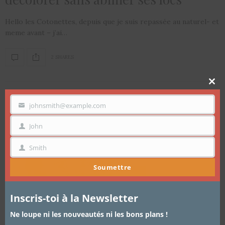
Hello les Cotonettes, depuis que je suis repassée au naturel- et
meme avant – j’ai…
2 SHARES
Clo
thi
mo
johnsmith@example.com
VOTRE
EMAIL
John
PRÉNOM
Smith
NOM
Soumettre
Inscris-toi à la Newsletter
Ne loupe ni les nouveautés ni les bons plans !