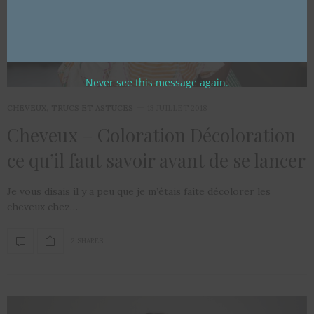
Never see this message again.
CHEVEUX
,
TRUCS ET ASTUCES
13 JUILLET 2018
Cheveux – Coloration Décoloration
ce qu’il faut savoir avant de se lancer
Je vous disais il y a peu que je m’étais faite décolorer les
cheveux chez…
2 SHARES