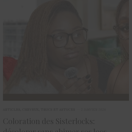
ARTICLES
,
CHEVEUX
,
TRUCS ET ASTUCES
2 JANVIER 2026
Coloration des Sisterlocks:
décolorer sans abimer ses locs