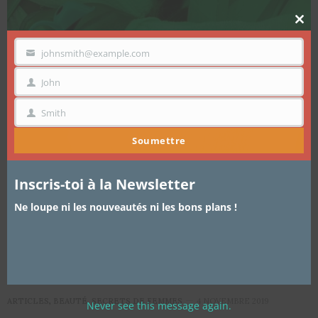
Clo
thi
mo
johnsmith@example.com
VOTRE
EMAIL
John
PRÉNOM
Smith
NOM
Soumettre
Inscris-toi à la Newsletter
Ne loupe ni les nouveautés ni les bons plans !
ARTICLES
,
BEAUTÉ
,
SECRETS DE FEMMES
4 NOVEMBRE 2019
Never see this message again.