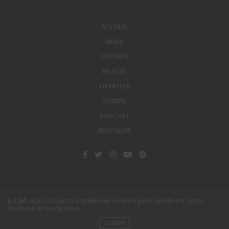
ACCUEIL
MODE
CHEVEUX
BEAUTÉ
LIFESTYLE
CUISINE
PODCAST
BOUTIQUE
le Club des Cotonettes utilise les cookies pour améliorer votre
moment de navigation.
© Le Club des Cotonettes - Copyrights 2013 ©
ACCEPT