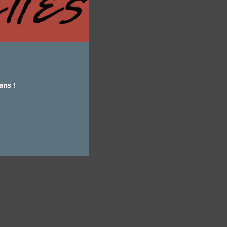
ans !