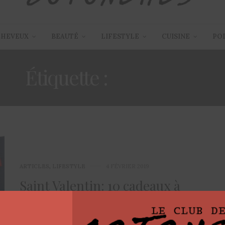
CHEVEUX
BEAUTÉ
LIFESTYLE
CUISINE
PO
Étiquette :
CADEAUX
ARTICLES
,
LIFESTYLE
4 FÉVRIER 2019
Saint Valentin: 10 cadeaux à
moins de 100 euros pour Lui