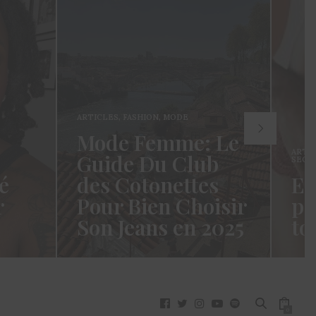
ARTICLES
,
FASHION
,
MODE
Mode Femme: Le
ARTI
Guide Du Club
SECR
é
des Cotonettes
Et
r
Pour Bien Choisir
pa
Son Jeans en 2025
to
oui ça
Coucou les Cotonettes ! Wawww !
Hello
vez
Cela fait tellement longtemps que
momen
j’ai hésité dès la…
j’es
READ MORE →
READ
0