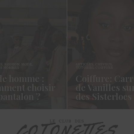
ES
,
FASHION
,
MODE
,
ARTICLES
,
CHEVEUX
,
ES HOMMES
TUTORIEL COIFFURE
e homme :
Coiffure: Carr
ment choisir
de Vanilles su
pantalon ?
des Sisterlocs
es cotonettes, J’espère que
Hello Les Cotonettes, Alors 
lez bien depuis la dernière
fait longtemps, oui vous m’a
’avais promis…
manqué et oui je…
ORE →
READ MORE →