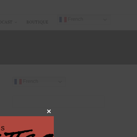
French
DCAST
BOUTIQUE
French
Close
this
module