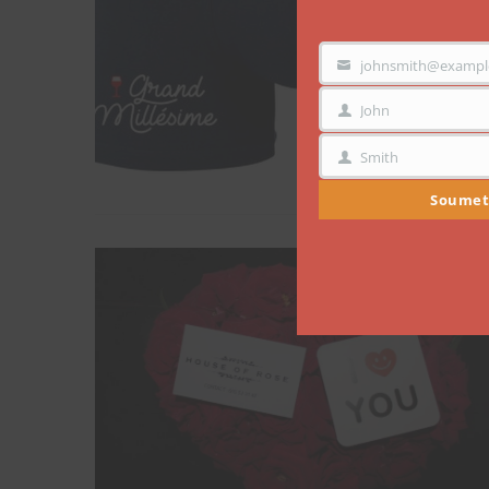
johnsmith@exampl
VOTRE
EMAIL
John
PRÉNOM
Smith
NOM
Soumet