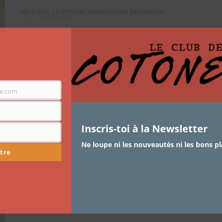
ARTICLES
,
LIFESTYLE
,
VADROUILLES EN AFRIQUE
27 JUIN 2017
[En vadrouilles] Je vais faire
mes ongles !
La vie, le boulot, les sorties … parfois on ne trouve pas
le temps de…
e.com
Inscris-toi à la Newsletter
Ne loupe ni les nouveautés ni les bons pl
tre