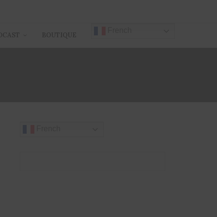
French
DCAST
BOUTIQUE
French