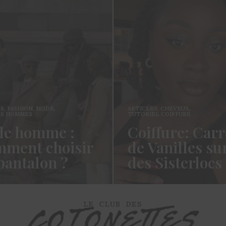
ES
,
FASHION
,
MODE
,
ARTICLES
,
CHEVEUX
,
ES HOMMES
TUTORIEL COIFFURE
e homme :
Coiffure: Carr
ment choisir
de Vanilles su
pantalon ?
des Sisterlocs
es cotonettes, J’espère que
Hello Les Cotonettes, Alors 
lez bien depuis la dernière
fait longtemps, oui vous m’a
’avais promis…
manqué et oui je…
ORE →
READ MORE →