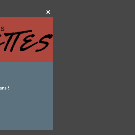
Close
this
module
ans !