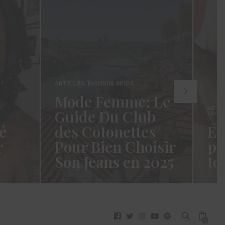
ARTICLES
,
FASHION
,
MODE
Mode Femme: Le
ARTI
Guide Du Club
SECR
é
des Cotonettes
Et
r
Pour Bien Choisir
pa
Son Jeans en 2025
to
oui ça
Coucou les Cotonettes ! Wawww !
Hello
vez
Cela fait tellement longtemps que
momen
j’ai hésité dès la…
j’es
READ MORE →
READ
0