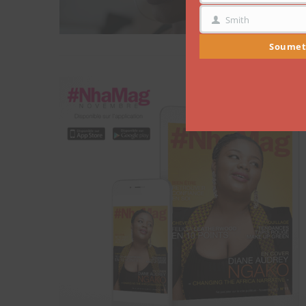
Smith
NOM
Soumet