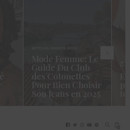
ARTICLES
,
FASHION
,
MODE
Mode Femme: Le
ARTI
Guide Du Club
SECR
é
des Cotonettes
Et
r
Pour Bien Choisir
pa
Son Jeans en 2025
to
oui ça
Coucou les Cotonettes ! Wawww !
Hello
vez
Cela fait tellement longtemps que
momen
j’ai hésité dès la…
j’es
READ MORE →
READ
0