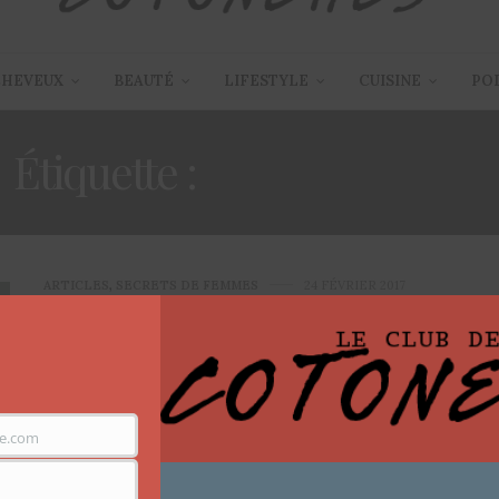
CHEVEUX
BEAUTÉ
LIFESTYLE
CUISINE
PO
Étiquette :
BEAUTÉ AFRO
ARTICLES
,
SECRETS DE FEMMES
24 FÉVRIER 2017
L’importance de la Blogo
Beauté et pourquoi je n’arrête
PAS de blogger
e.com
J’ai désespérément cherché un titre pour cet article
pour ces mots que je tenais à…