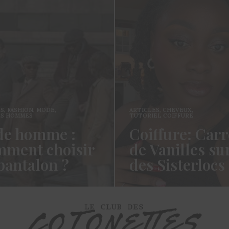
ES
,
FASHION
,
MODE
,
ARTICLES
,
CHEVEUX
,
ES HOMMES
TUTORIEL COIFFURE
e homme :
Coiffure: Carr
ment choisir
de Vanilles su
pantalon ?
des Sisterlocs
es cotonettes, J’espère que
Hello Les Cotonettes, Alors 
lez bien depuis la dernière
fait longtemps, oui vous m’a
’avais promis…
manqué et oui je…
ORE →
READ MORE →