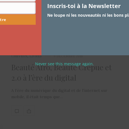
Inscris-toi à la Newsletter
Ne loupe ni les nouveautés ni les bons pl
tre
CHEVEUX
,
LIVRES
9 DÉCEMBRE 2016
Never see this message again.
Beauté Afro, Beauté Crépue et
2.0 à l’ère du digital
A l’ère du numérique du digital et de l’internet sur
mobile, il était temps que…