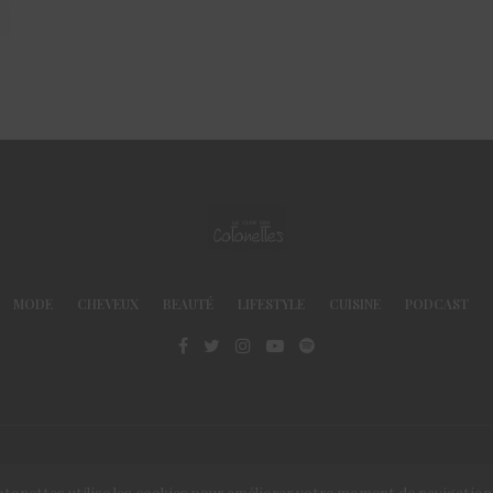
MODE
CHEVEUX
BEAUTÉ
LIFESTYLE
CUISINE
PODCAST
© Le Club des Cotonettes - Copyrights 2013 ©