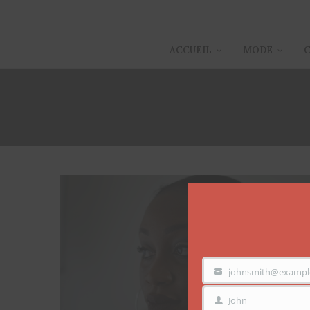
ACCUEIL
MODE
johnsmith@exampl
VOTRE
EMAIL
John
PRÉNOM