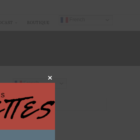
French
DCAST
BOUTIQUE
Close
French
this
module