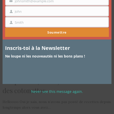
mo
johnsmith@example.com
VOTRE
EMAIL
John
PRÉNOM
Smith
NOM
Soumettre
Inscris-toi à la Newsletter
Ne loupe ni les nouveautés ni les bons plans !
ARTICLES
,
CUISINE
,
JE REÇOIS
21 DÉCEMBRE 2015
Les prunes (safous) farcies du club
des cotonettes
Never see this message again.
Helloooo Oui je sais, nous n’avons pas posté de recettes depuis
longtemps alors vous avez…