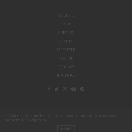
ACCUEIL
MODE
CHEVEUX
BEAUTÉ
LIFESTYLE
CUISINE
PODCAST
BOUTIQUE
le Club des Cotonettes utilise les cookies pour améliorer votre
moment de navigation.
© Le Club des Cotonettes - Copyrights 2013 ©
ACCEPT