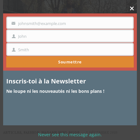
Clo
thi
mo
johnsmith@example.com
VOTRE
EMAIL
John
PRÉNOM
Smith
NOM
Soumettre
Inscris-toi à la Newsletter
Ne loupe ni les nouveautés ni les bons plans !
ARTICLES
,
FASHION
,
MADAME MINI
,
MODE
2 DÉCEMBRE 2019
Never see this message again.