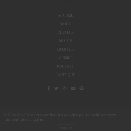
ACCUEIL
MODE
CHEVEUX
BEAUTÉ
LIFESTYLE
CUISINE
PODCAST
BOUTIQUE
le Club des Cotonettes utilise les cookies pour améliorer votre
moment de navigation.
© Le Club des Cotonettes - Copyrights 2013 ©
ACCEPT