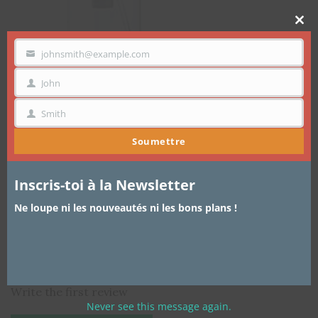
Clo
thi
mo
johnsmith@example.com
VOTRE
EMAIL
John
PRÉNOM
Smith
NOM
Soumettre
PREV
NEXT
Inscris-toi à la Newsletter
Accueil
—
shop the look
—
Brumisateur
Ne loupe ni les nouveautés ni les bons plans !
Brumisateur
8,95
€
Write the first review
Never see this message again.