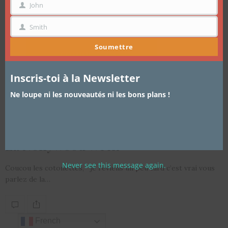
John
PRÉNOM
Smith
NOM
Soumettre
Inscris-toi à la Newsletter
Ne loupe ni les nouveautés ni les bons plans !
ARTICLES
,
EVÈNEMENTS
3 JUIN 2014
La Nollywood Week
Never see this message again.
Coucou les cotonettes, je reviens un peu tard c’est vrai vous
parlez de la…
French