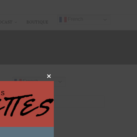
French
DCAST
BOUTIQUE
Close
French
this
module