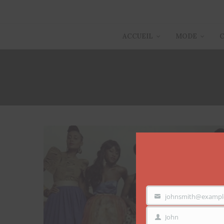
ACCUEIL
MODE
johnsmith@exampl
VOTRE
EMAIL
John
PRÉNOM