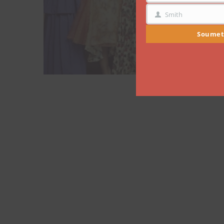
Smith
NOM
Soumet