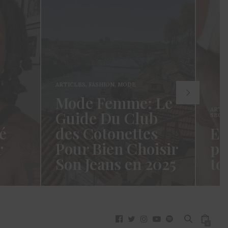
ARTICLES
,
FASHION
,
MODE
Mode Femme: Le
ARTI
Guide Du Club
SECR
é
des Cotonettes
Et
r
Pour Bien Choisir
pa
Son Jeans en 2025
to
oui ça
Coucou les Cotonettes ! Wawww !
Hello
vez
Cela fait tellement longtemps que
momen
j’ai hésité dès la…
j’es
READ MORE →
READ
0