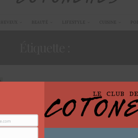
CHEVEUX
BEAUTÉ
LIFESTYLE
CUISINE
PO
Étiquette :
WOMAN
ARTICLES
,
FILMS / SÉRIES TV
8 AVRIL 2014
An African City: la série
e.com
Découvrez An African City, une web série retraçant les
péripéties de cinq amies de retour au pays.