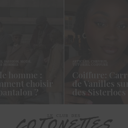
ES
,
FASHION
,
MODE
,
ARTICLES
,
CHEVEUX
,
ES HOMMES
TUTORIEL COIFFURE
e homme :
Coiffure: Carr
ment choisir
de Vanilles su
pantalon ?
des Sisterlocs
es cotonettes, J’espère que
Hello Les Cotonettes, Alors 
lez bien depuis la dernière
fait longtemps, oui vous m’a
’avais promis…
manqué et oui je…
ORE →
READ MORE →