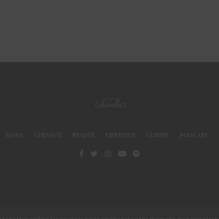
MODE
CHEVEUX
BEAUTÉ
LIFESTYLE
CUISINE
PODCAST
© Le Club des Cotonettes - Copyrights 2013 ©