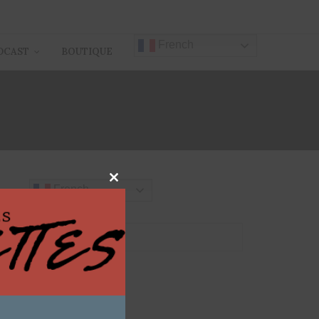
French
DCAST
BOUTIQUE
Close
French
this
module