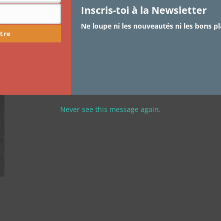
Inscris-toi à la Newsletter
Mode femme:street cocooning
Ne loupe ni les nouveautés ni les bons pl
tre
L’hiver est laaa!!!!!! Ne vous laissez pas duper par tous
ces « a » :…
Never see this message again.