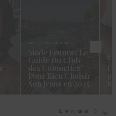
ARTICLES
,
FASHION
,
MODE
Mode Femme: Le
ARTI
Guide Du Club
SECR
é
des Cotonettes
Et
r
Pour Bien Choisir
pa
Son Jeans en 2025
to
oui ça
Coucou les Cotonettes ! Wawww !
Hello
vez
Cela fait tellement longtemps que
momen
j’ai hésité dès la…
j’es
READ MORE →
READ
0