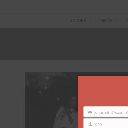
ACCUEIL
MODE
johnsmith@exampl
VOTRE
EMAIL
John
PRÉNOM