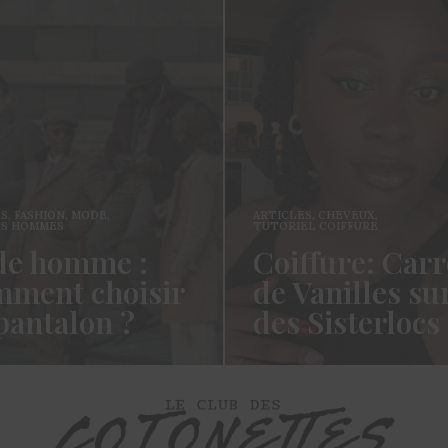
ES
,
FASHION
,
MODE
,
ARTICLES
,
CHEVEUX
,
ES HOMMES
TUTORIEL COIFFURE
e homme :
Coiffure: Carr
ment choisir
de Vanilles su
pantalon ?
des Sisterlocs
es cotonettes, J’espère que
Hello Les Cotonettes, Alors 
lez bien depuis la dernière
fait longtemps, oui vous m’a
’avais promis…
manqué et oui je…
ORE →
READ MORE →