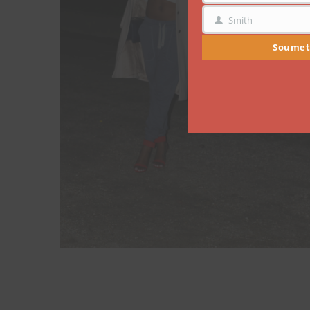
Smith
NOM
Soumet