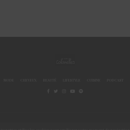
MODE
CHEVEUX
BEAUTÉ
LIFESTYLE
CUISINE
PODCAST
© Le Club des Cotonettes - Copyrights 2013 ©