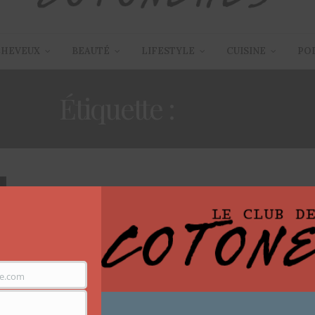
CHEVEUX
BEAUTÉ
LIFESTYLE
CUISINE
PO
Étiquette :
WEAR
e.com
ARTICLES
,
MODE
18 JANVIER 2015