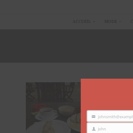
ACCUEIL
MODE
johnsmith@exampl
VOTRE
EMAIL
John
PRÉNOM