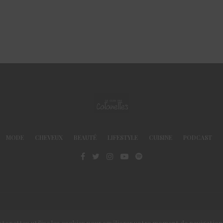
MODE
CHEVEUX
BEAUTÉ
LIFESTYLE
CUISINE
PODCAST
© Le Club des Cotonettes - Copyrights 2013 ©