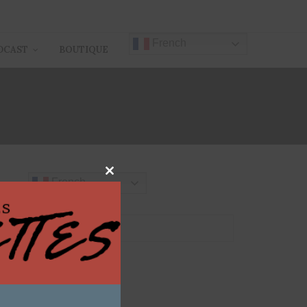
French
DCAST
BOUTIQUE
Close
French
this
module