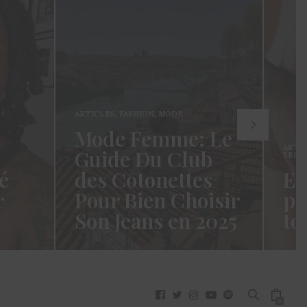
ARTICLES
,
FASHION
,
MODE
Mode Femme: Le
ARTI
Guide Du Club
SECR
é
des Cotonettes
Et
r
Pour Bien Choisir
pa
Son Jeans en 2025
to
oui ça
Coucou les Cotonettes ! Wawww !
Hello
vez
Cela fait tellement longtemps que
momen
j’ai hésité dès la…
j’es
READ MORE →
READ
0