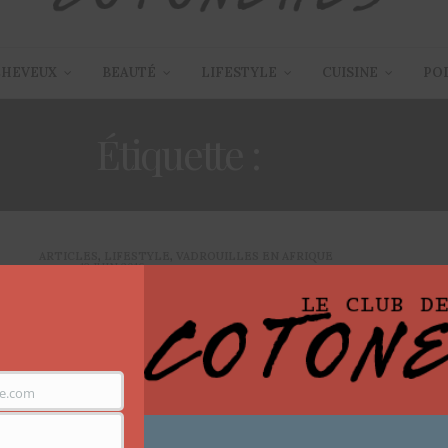
CHEVEUX
BEAUTÉ
LIFESTYLE
CUISINE
PO
Étiquette :
TAXI
ARTICLES
,
LIFESTYLE
,
VADROUILLES EN AFRIQUE
13 JUIN 2016
[#Vadrouilles237 – Ep 2] : « je ne
comprends pas le langage des
klaxons »
e.com
Quand on a été silencieuse aussi longtemps, on se tait
et on écrit je pense,…