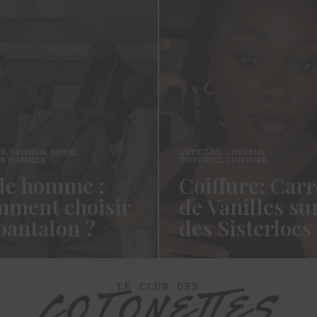
ES
,
FASHION
,
MODE
,
ARTICLES
,
CHEVEUX
,
ES HOMMES
TUTORIEL COIFFURE
e homme :
Coiffure: Carr
ment choisir
de Vanilles su
pantalon ?
des Sisterlocs
es cotonettes, J’espère que
Hello Les Cotonettes, Alors 
lez bien depuis la dernière
fait longtemps, oui vous m’a
’avais promis…
manqué et oui je…
ORE →
READ MORE →