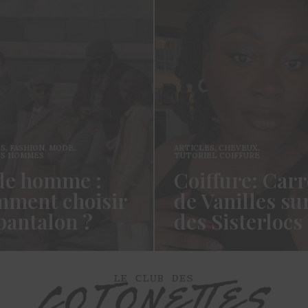
ES
,
FASHION
,
MODE
,
ARTICLES
,
CHEVEUX
,
ES HOMMES
TUTORIEL COIFFURE
e homme :
Coiffure: Carr
ment choisir
de Vanilles su
pantalon ?
des Sisterlocs
es cotonettes, J’espère que
Hello Les Cotonettes, Alors 
lez bien depuis la dernière
fait longtemps, oui vous m’a
’avais promis…
manqué et oui je…
ORE →
READ MORE →