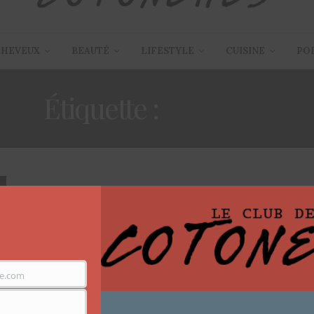
CHEVEUX
BEAUTÉ
LIFESTYLE
CUISINE
PO
Étiquette :
T-SHIRT
ARTICLES
,
MODE
,
POUR LES HOMMES
15 MAI 2018
Mode homme:
e.com
Personnalisation-Jeu concours