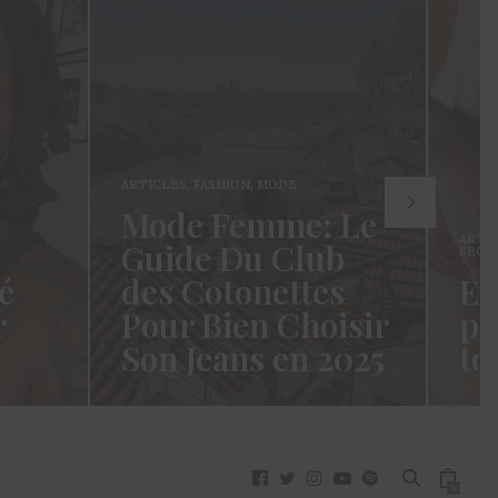
ARTICLES
,
FASHION
,
MODE
Mode Femme: Le
ARTI
Guide Du Club
SECR
é
des Cotonettes
Et
r
Pour Bien Choisir
pa
Son Jeans en 2025
to
oui ça
Coucou les Cotonettes ! Wawww !
Hello
vez
Cela fait tellement longtemps que
momen
j’ai hésité dès la…
j’es
READ MORE →
READ
0