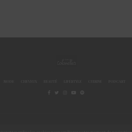
MODE
CHEVEUX
BEAUTÉ
LIFESTYLE
CUISINE
PODCAST
© Le Club des Cotonettes - Copyrights 2013 ©