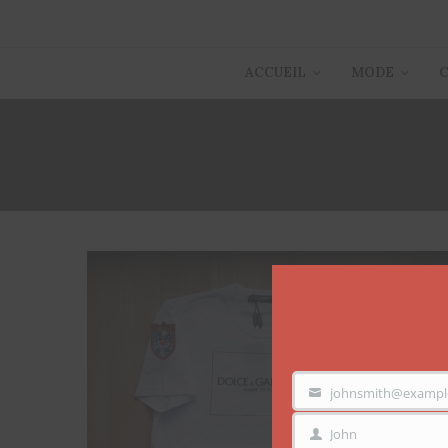
ACCUEIL
MODE
johnsmith@exampl
VOTRE
EMAIL
John
PRÉNOM