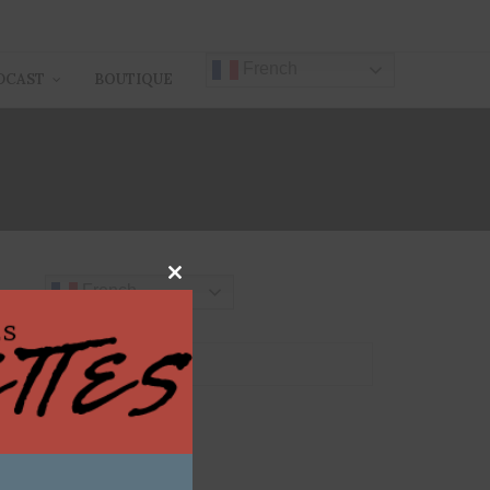
French
DCAST
BOUTIQUE
Close
French
this
module