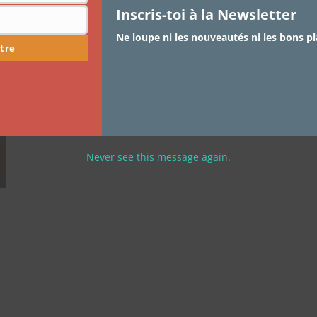
Inscris-toi à la Newsletter
Dolce&Gabbana
Ne loupe ni les nouveautés ni les bons pl
tre
Je vous le disais il y a quelques semaines dans mon
article au sujet de…
Never see this message again.