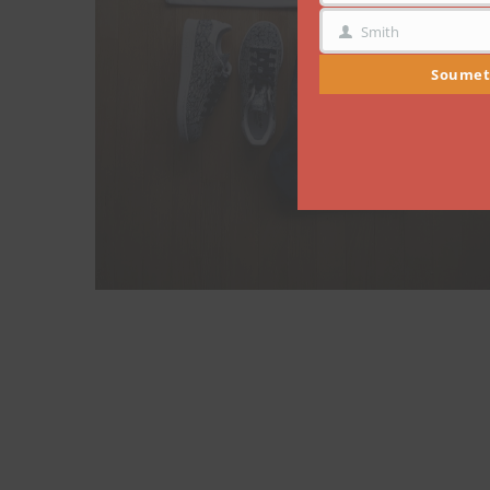
Smith
NOM
Soumet