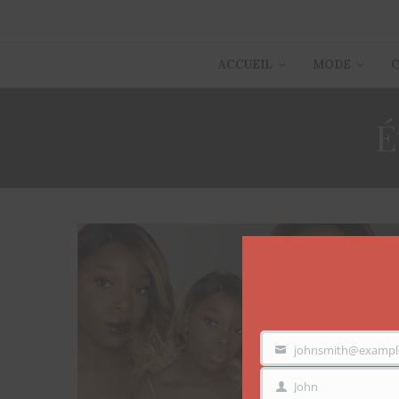
ACCUEIL
MODE
É
johnsmith@exampl
VOTRE
EMAIL
John
PRÉNOM