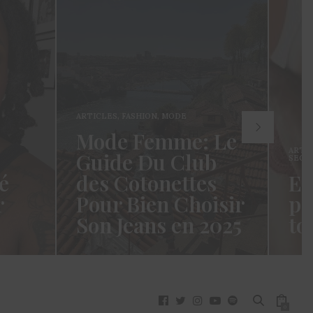
ARTICLES
,
FASHION
,
MODE
Mode Femme: Le
ARTI
Guide Du Club
SECR
é
des Cotonettes
Et
r
Pour Bien Choisir
pa
Son Jeans en 2025
to
oui ça
Coucou les Cotonettes ! Wawww !
Hello
vez
Cela fait tellement longtemps que
momen
j’ai hésité dès la…
j’es
READ MORE →
READ
0