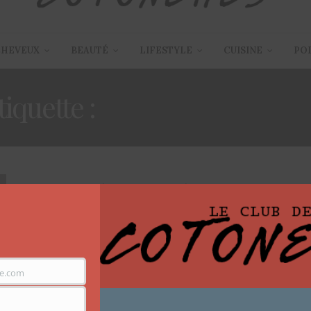
CHEVEUX
BEAUTÉ
LIFESTYLE
CUISINE
PO
tiquette :
SUMMER MAKE
ARTICLES
,
BEAUTÉ
,
MAQUILLAGE PAR ÉTAPE
23 MAI 2017
Maquillage coloré pour l’été
L’été frappe à nos portes de nos paupières, il est
temps de ressortir nos palettes…
e.com