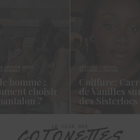
ES
,
FASHION
,
MODE
,
ARTICLES
,
CHEVEUX
,
ES HOMMES
TUTORIEL COIFFURE
e homme :
Coiffure: Carr
ment choisir
de Vanilles su
pantalon ?
des Sisterlocs
es cotonettes, J’espère que
Hello Les Cotonettes, Alors 
lez bien depuis la dernière
fait longtemps, oui vous m’a
’avais promis…
manqué et oui je…
ORE →
READ MORE →