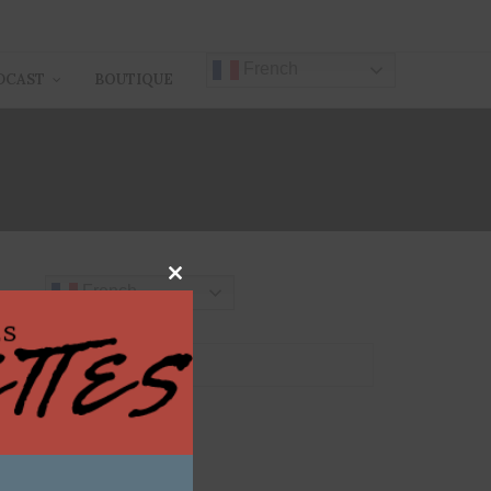
French
DCAST
BOUTIQUE
UP
Close
French
this
module