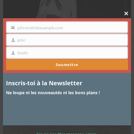
Clo
thi
mo
johnsmith@example.com
VOTRE
EMAIL
John
PRÉNOM
Smith
NOM
Soumettre
Inscris-toi à la Newsletter
Ne loupe ni les nouveautés ni les bons plans !