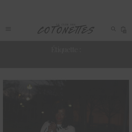
0
Étiquette :
STREET