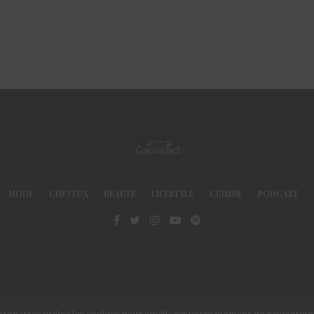
MODE
CHEVEUX
BEAUTÉ
LIFESTYLE
CUISINE
PODCAST
© Le Club des Cotonettes - Copyrights 2013 ©