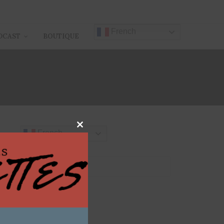
French
DCAST
BOUTIQUE
R EVER
Close
French
this
module