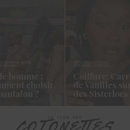
ES
,
FASHION
,
MODE
,
ARTICLES
,
CHEVEUX
,
ES HOMMES
TUTORIEL COIFFURE
e homme :
Coiffure: Carr
ment choisir
de Vanilles su
pantalon ?
des Sisterlocs
es cotonettes, J’espère que
Hello Les Cotonettes, Alors 
lez bien depuis la dernière
fait longtemps, oui vous m’a
’avais promis…
manqué et oui je…
ORE →
READ MORE →