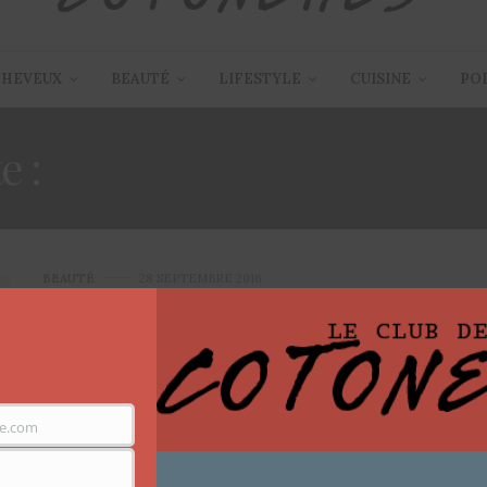
CHEVEUX
BEAUTÉ
LIFESTYLE
CUISINE
PO
e :
STEP ONE MAKEUP FO
BEAUTÉ
28 SEPTEMBRE 2016
Maquillage d’automne, porter
des couleurs sombres
Bonjour les filles !! Les hostilités automnales on été
e.com
ouvertes la semaine dernière avec ce…