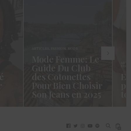
ARTICLES
,
FASHION
,
MODE
Mode Femme: Le
ARTI
Guide Du Club
SECR
é
des Cotonettes
Et
r
Pour Bien Choisir
pa
Son Jeans en 2025
to
oui ça
Coucou les Cotonettes ! Wawww !
Hello
vez
Cela fait tellement longtemps que
momen
j’ai hésité dès la…
j’es
READ MORE →
READ
0