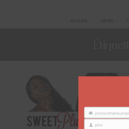
ACCUEIL
MODE
Étiquett
johnsmith@exampl
VOTRE
EMAIL
John
PRÉNOM