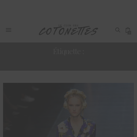
0
Étiquette :
SLIP DRESS