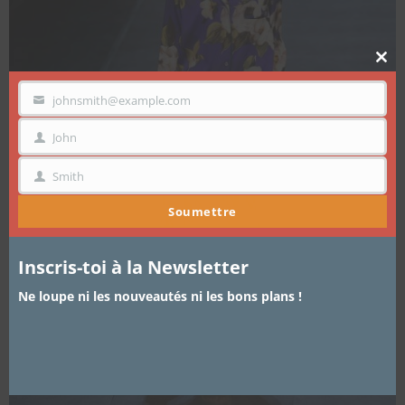
Clo
thi
mo
johnsmith@example.com
VOTRE
EMAIL
John
PRÉNOM
Smith
NOM
Soumettre
Inscris-toi à la Newsletter
Ne loupe ni les nouveautés ni les bons plans !