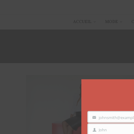
ACCUEIL
MODE
johnsmith@exampl
VOTRE
EMAIL
John
PRÉNOM