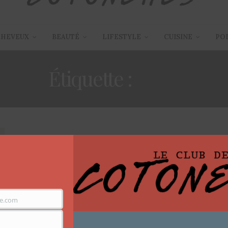
CHEVEUX
BEAUTÉ
LIFESTYLE
CUISINE
PO
Étiquette :
SKIN
ARTICLES
,
MODE
11 AVRIL 2016
C aux manettes X Jeannie
Il est des personnes que vous rencontrez et qui vous
e.com
marquent sans que vous ne…