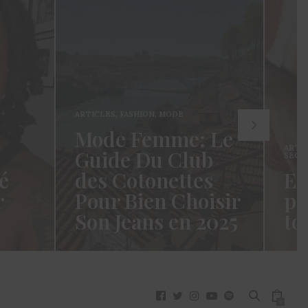
ARTICLES
,
FASHION
,
MODE
Mode Femme: Le
ARTI
Guide Du Club
SECR
é
des Cotonettes
Et
r
Pour Bien Choisir
pa
Son Jeans en 2025
to
oui ça
Coucou les Cotonettes ! Wawww !
Hello
vez
Cela fait tellement longtemps que
momen
j’ai hésité dès la…
j’es
READ MORE →
READ
0