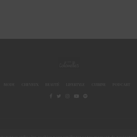
MODE
CHEVEUX
BEAUTÉ
LIFESTYLE
CUISINE
PODCAST
© Le Club des Cotonettes - Copyrights 2013 ©