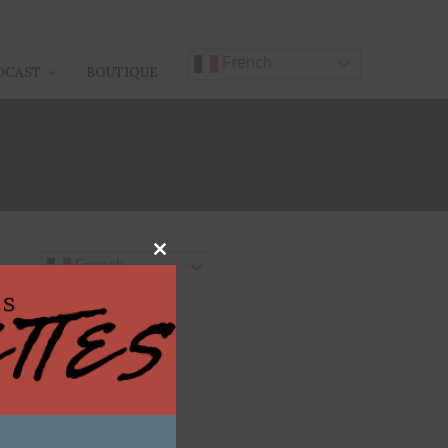
French
DCAST
BOUTIQUE
Close
French
this
module