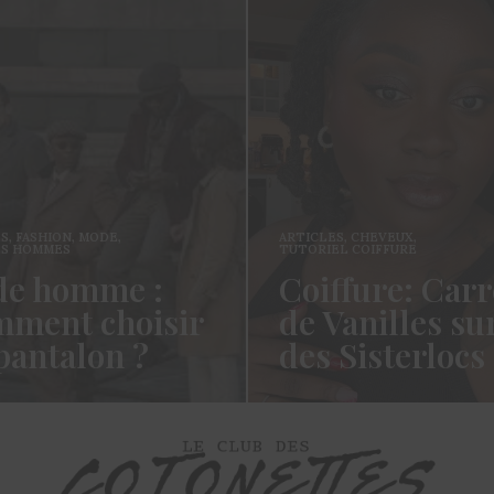
ES
,
FASHION
,
MODE
,
ARTICLES
,
CHEVEUX
,
ES HOMMES
TUTORIEL COIFFURE
e homme :
Coiffure: Carr
ment choisir
de Vanilles su
pantalon ?
des Sisterlocs
es cotonettes, J’espère que
Hello Les Cotonettes, Alors 
lez bien depuis la dernière
fait longtemps, oui vous m’a
’avais promis…
manqué et oui je…
ORE →
READ MORE →