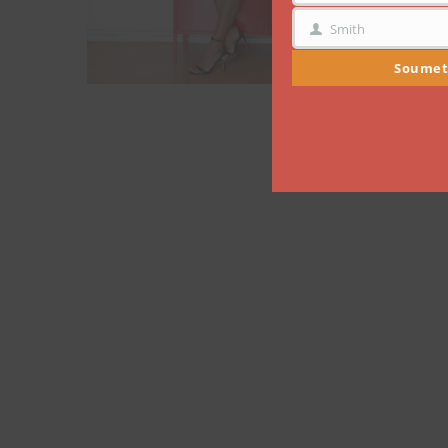
Smith
NOM
Soumet