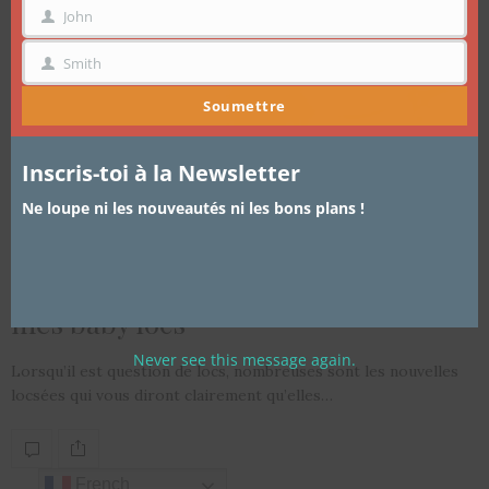
John
PRÉNOM
Smith
NOM
Soumettre
Inscris-toi à la Newsletter
CHEVEUX
,
REVUE DE PRODUITS CAPILLAIRES
,
TRUCS ET ASTUCES
18 FÉVRIER 2022
Ne loupe ni les nouveautés ni les bons plans !
Cheveux / Sisterlocs: les produits
essentiels à avoir pour entretenir
mes baby locs
Never see this message again.
Lorsqu’il est question de locs, nombreuses sont les nouvelles
locsées qui vous diront clairement qu’elles…
French