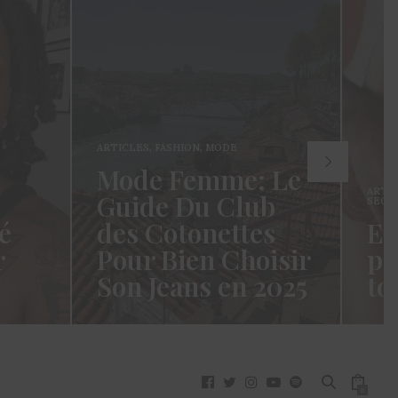
ARTICLES
,
FASHION
,
MODE
Mode Femme: Le
ARTI
Guide Du Club
SECR
é
des Cotonettes
Et
r
Pour Bien Choisir
pa
Son Jeans en 2025
to
oui ça
Coucou les Cotonettes ! Wawww !
Hello
vez
Cela fait tellement longtemps que
momen
j’ai hésité dès la…
j’es
READ MORE →
READ
0