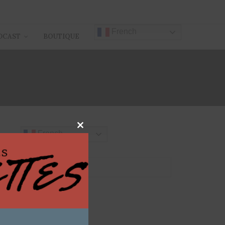
French
DCAST
BOUTIQUE
Close
French
this
module