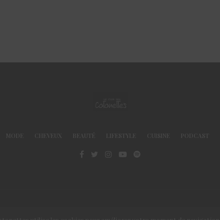
MODE
CHEVEUX
BEAUTÉ
LIFESTYLE
CUISINE
PODCAST
© Le Club des Cotonettes - Copyrights 2013 ©