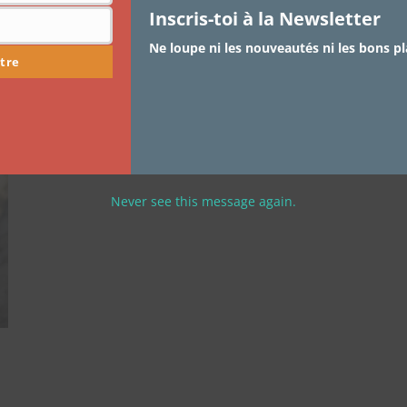
Inscris-toi à la Newsletter
C aux manettes X Cassandra
Ne loupe ni les nouveautés ni les bons pl
tre
Je vous parlais ici de la confiance en soi. Quelques
jours plus tard, une blogueuse…
Never see this message again.