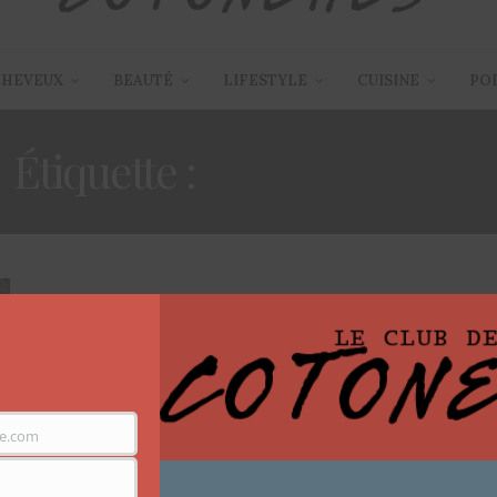
CHEVEUX
BEAUTÉ
LIFESTYLE
CUISINE
PO
Étiquette :
SEXY MUMMY
e.com
ARTICLES
,
MODE
3 SEPTEMBRE 2016