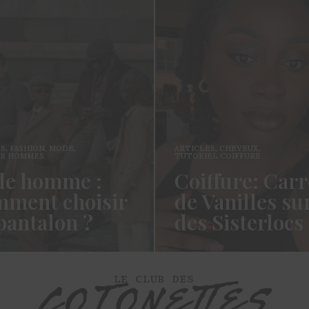
ES
,
FASHION
,
MODE
,
ARTICLES
,
CHEVEUX
,
ES HOMMES
TUTORIEL COIFFURE
e homme :
Coiffure: Carr
ment choisir
de Vanilles su
pantalon ?
des Sisterlocs
es cotonettes, J’espère que
Hello Les Cotonettes, Alors 
lez bien depuis la dernière
fait longtemps, oui vous m’a
’avais promis…
manqué et oui je…
ORE →
READ MORE →