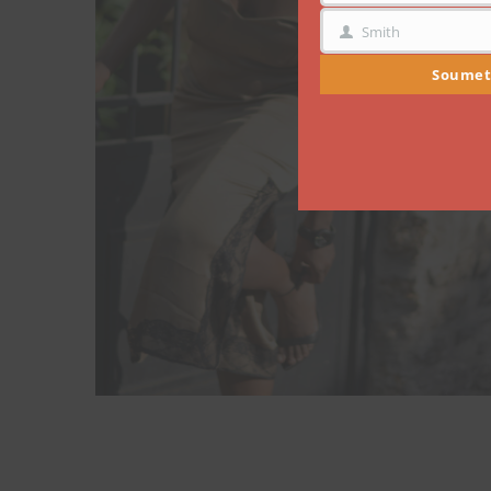
Smith
NOM
Soumet