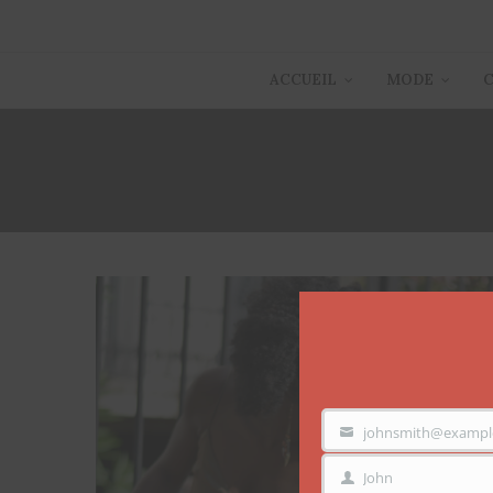
ACCUEIL
MODE
johnsmith@exampl
VOTRE
EMAIL
John
PRÉNOM