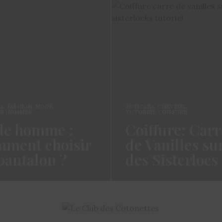
ES
,
FASHION
,
MODE
,
ARTICLES
,
CHEVEUX
,
ES HOMMES
TUTORIEL COIFFURE
e homme :
Coiffure: Carr
ment choisir
de Vanilles su
pantalon ?
des Sisterlocs
es cotonettes, J’espère que
Hello Les Cotonettes, Alors 
lez bien depuis la dernière
fait longtemps, oui vous m’a
’avais promis…
manqué et oui je…
ORE →
READ MORE →