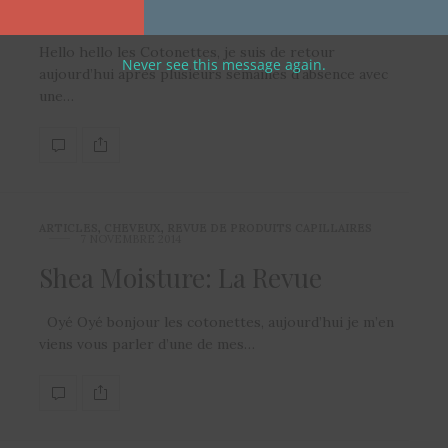
éclatant en hiver | Jeu concours
Hello hello les Cotonettes, je suis de retour
Never see this message again.
aujourd’hui après plusieurs semaines d’absence avec
une…
ARTICLES
,
CHEVEUX
,
REVUE DE PRODUITS CAPILLAIRES
7 NOVEMBRE 2014
Shea Moisture: La Revue
Oyé Oyé bonjour les cotonettes, aujourd’hui je m’en
viens vous parler d’une de mes…