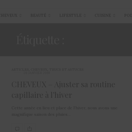
CHEVEUX
BEAUTÉ
LIFESTYLE
CUISINE
PO
Étiquette :
ROUTINE
ARTICLES
,
CHEVEUX
,
TRUCS ET ASTUCES
26 JANVIER 2018
CHEVEUX – Ajuster sa routine
capillaire à l’hiver
Cette année en lieu et place de l’hiver, nous avons une
magnifique saison des pluies…