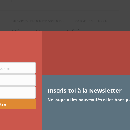
CHEVEUX
,
TRUCS ET ASTUCES
22 SEPTEMBRE 2017
Hiver : Comment faire
transitionner ses cheveux en
douceur ?
Winter is coming *Jon Snow Voice * Oui l’hiver arrive ,
e.com
et clairement ce ne…
Inscris-toi à la Newsletter
Ne loupe ni les nouveautés ni les bons pl
tre
ARTICLES
,
BEAUTÉ
,
SOINS DE VISAGE
6 MARS 2015
Ma routine visage spécial teint