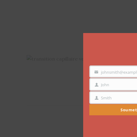
johnsmith@exampl
VOTRE
EMAIL
John
PRÉNOM
Smith
NOM
Soumet