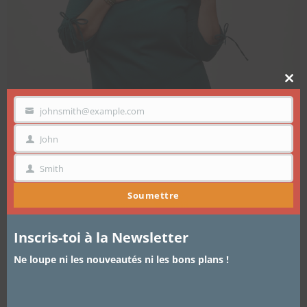
Clo
thi
mo
johnsmith@example.com
VOTRE
EMAIL
John
PRÉNOM
Smith
NOM
Soumettre
Inscris-toi à la Newsletter
Ne loupe ni les nouveautés ni les bons plans !