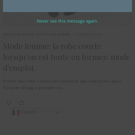
Never see this message again.
ARTICLES
,
MODE
,
TOUTES EN FORME
14 JANVIER 2018
Mode femme: la robe courte
lorsqu’on est toute en formes: mode
d’emploi.
Porter une robe courte est rarement une entreprise aisée.
Trop de détails à prendre en…
French