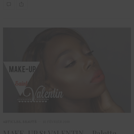
ARTICLES
,
BEAUTÉ
10 FÉVRIER 2016
MAKE-UP St VALENTIN – Palette