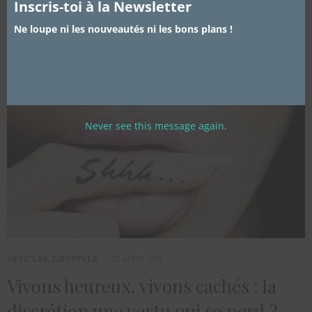
Inscris-toi à la Newsletter
Ne loupe ni les nouveautés ni les bons plans !
Never see this message again.
ARTICLES
,
LIFESTYLE
25 AOÛT 2015
Vivons heureux, vivons cachés : la
discrétion une vertu qui se perd ?