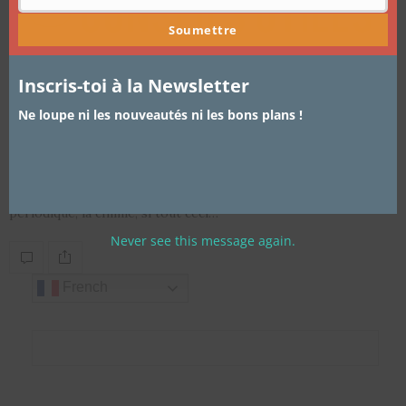
Soumettre
Inscris-toi à la Newsletter
ARTICLES
,
TRUCS ET ASTUCES
21 OCTOBRE 2014
La composition de ses produits pour
Ne loupe ni les nouveautés ni les bons plans !
les nulles
Hello Les cotonnettes comment allez vous ? Le tableau
périodique, la chimie, si tout ceci…
Never see this message again.
French