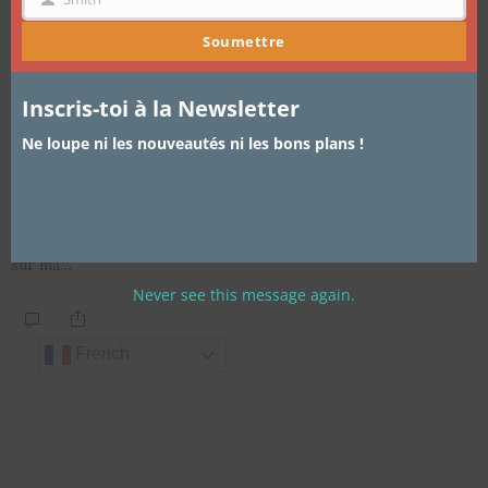
NOM
Soumettre
Inscris-toi à la Newsletter
Ne loupe ni les nouveautés ni les bons plans !
ARTICLES
,
BEAUTÉ
,
CHEVEUX
20 AVRIL 2015
Protection solaire pour peaux noires
Comme je dis souvent je suis une fille du soleil, j’aime la chaleur
sur ma…
Never see this message again.
French