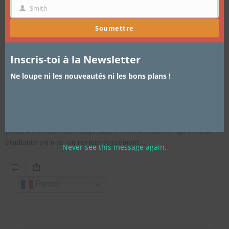
Smith
NOM
Soumettre
Inscris-toi à la Newsletter
ARTICLES
,
CHEVEUX
,
TRUCS ET ASTUCES
2 SEPTEMBRE 2016
Ne loupe ni les nouveautés ni les bons plans !
Cinq bonnes pratiques à adopter
afin d’avoir de beaux cheveux forts
Hello les Cotonettes, Septembre c’est la rentrée! Qu’on soit
étudiante ou non, on revient forcément…
Never see this message again.
French