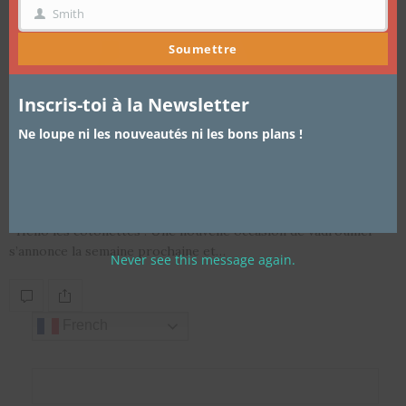
Smith
NOM
Soumettre
Inscris-toi à la Newsletter
ARTICLES
,
LIFESTYLE
24 MAI 2015
Ne loupe ni les nouveautés ni les bons plans !
Rendez-vous au Salon Boucles
d’ébène !
Hello les cotonettes ! Une nouvelle occasion de vadrouiller
s’annonce la semaine prochaine et…
Never see this message again.
French