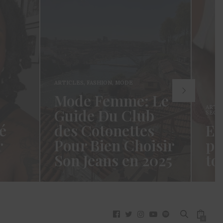
ARTICLES
,
FASHION
,
MODE
Mode Femme: Le
ARTI
Guide Du Club
SECR
é
des Cotonettes
Et
r
Pour Bien Choisir
pa
Son Jeans en 2025
to
oui ça
Coucou les Cotonettes ! Wawww !
Hello
vez
Cela fait tellement longtemps que
momen
j’ai hésité dès la…
j’es
READ MORE →
READ
0