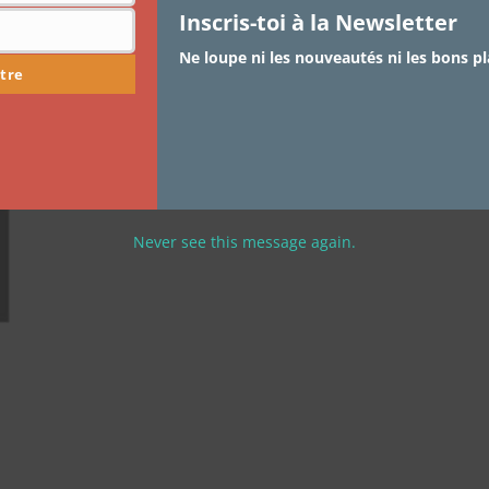
Le Majordome (The Buttler)
Inscris-toi à la Newsletter
Ne loupe ni les nouveautés ni les bons pl
Coucou les cotonettes, celles qui me suivent sur
tre
twitter savent à quel point j’attendais la…
Never see this message again.