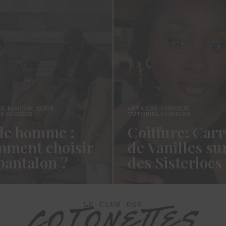
ES
,
FASHION
,
MODE
,
ARTICLES
,
CHEVEUX
,
ES HOMMES
TUTORIEL COIFFURE
e homme :
Coiffure: Carr
ment choisir
de Vanilles su
pantalon ?
des Sisterlocs
es cotonettes, J’espère que
Hello Les Cotonettes, Alors 
lez bien depuis la dernière
fait longtemps, oui vous m’a
’avais promis…
manqué et oui je…
ORE →
READ MORE →