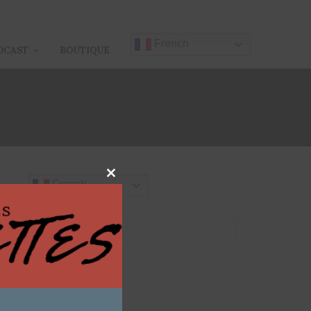
French
DCAST
BOUTIQUE
Close
French
this
module