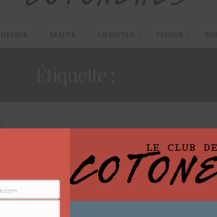
CHEVEUX
BEAUTÉ
LIFESTYLE
CUISINE
PO
Étiquette :
OPRAH
e.com
ARTICLES
,
FILMS / SÉRIES TV
,
LIFESTYLE
14 SEPTEMBRE 2013