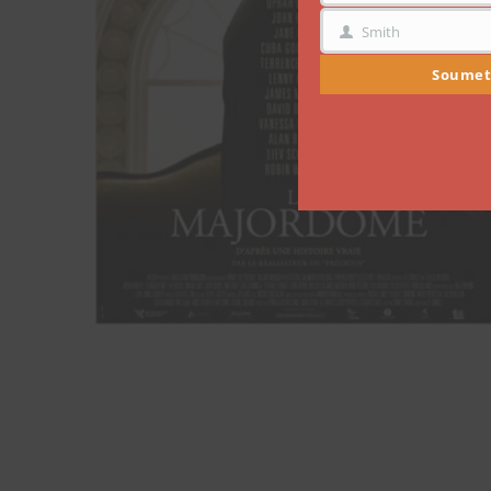
Smith
NOM
Soumet